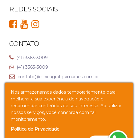
REDES SOCIAIS
CONTATO
(41) 3363-3009
(41) 3363-3009
contato@clinicagrafguimaraes.com.br
Nós armazenamos dados temporariamente para
Av. Senador Souza Naves, 1025 – Alto da XV, Curitiba –
melhorar a sua experiência de navegação e
PR
recomendar conteúdos de seu interesse. Ao utilizar
nossos serviços, você concorda com tal
Política de Privacidade
monitoramento.
Política de Privacidade