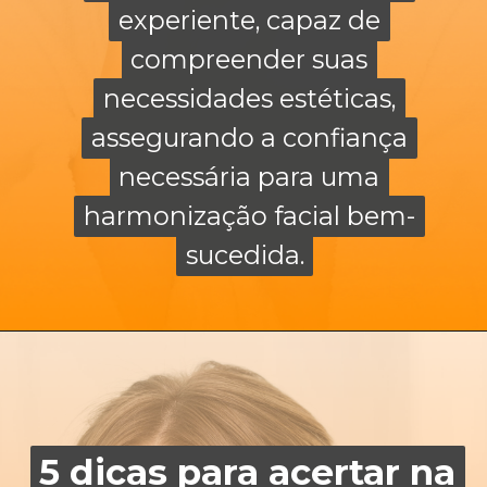
experiente, capaz de
experiente, capaz de
compreender suas
compreender suas
necessidades estéticas,
necessidades estéticas,
assegurando a confiança
assegurando a confiança
necessária para uma
necessária para uma
harmonização facial bem-
harmonização facial bem-
sucedida.
sucedida.
5 dicas para acertar na
5 dicas para acertar na