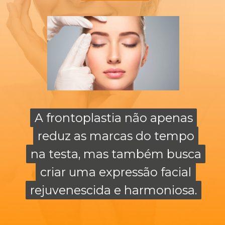
A frontoplastia não apenas
A frontoplastia não apenas
reduz as marcas do tempo
reduz as marcas do tempo
na testa, mas também busca
na testa, mas também busca
criar uma expressão facial
criar uma expressão facial
rejuvenescida e harmoniosa.
rejuvenescida e harmoniosa.