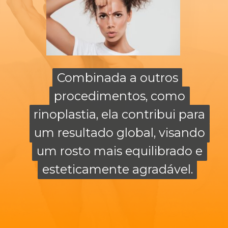
Combinada a outros
Combinada a outros
procedimentos, como
procedimentos, como
rinoplastia, ela contribui para
rinoplastia, ela contribui para
um resultado global, visando
um resultado global, visando
um rosto mais equilibrado e
um rosto mais equilibrado e
esteticamente agradável.
esteticamente agradável.