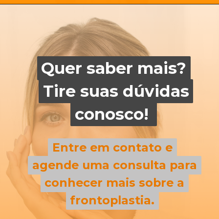
Quer saber mais?
Quer saber mais?
Tire suas dúvidas
Tire suas dúvidas
conosco!
conosco!
Entre em contato e
Entre em contato e
agende uma consulta para
agende uma consulta para
conhecer mais sobre a
conhecer mais sobre a
frontoplastia.
frontoplastia.