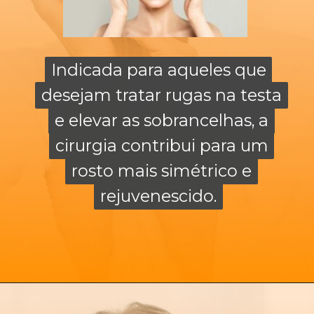
Indicada para aqueles que
Indicada para aqueles que
desejam tratar rugas na testa
desejam tratar rugas na testa
e elevar as sobrancelhas, a
e elevar as sobrancelhas, a
cirurgia contribui para um
cirurgia contribui para um
rosto mais simétrico e
rosto mais simétrico e
rejuvenescido.
rejuvenescido.