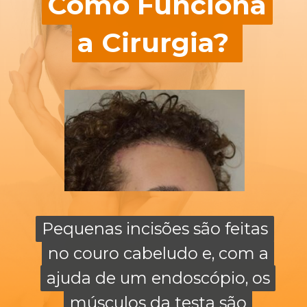
Como Funciona
Como Funciona
a Cirurgia?
a Cirurgia?
Pequenas incisões são feitas
Pequenas incisões são feitas
no couro cabeludo e, com a
no couro cabeludo e, com a
ajuda de um endoscópio, os
ajuda de um endoscópio, os
músculos da testa são
músculos da testa são