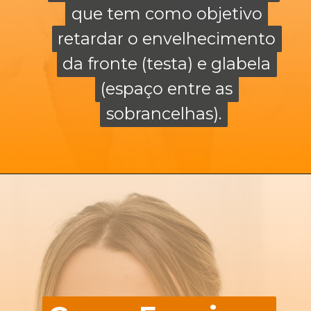
que tem como objetivo
que tem como objetivo
retardar o envelhecimento
retardar o envelhecimento
da fronte (testa) e glabela
da fronte (testa) e glabela
(espaço entre as
(espaço entre as
sobrancelhas).
sobrancelhas).