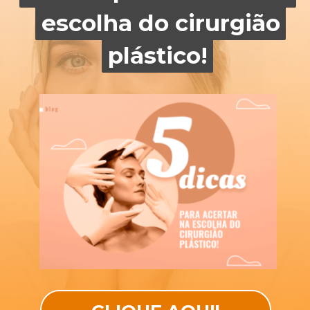
escolha do cirurgião
escolha do cirurgião
plástico!
plástico!