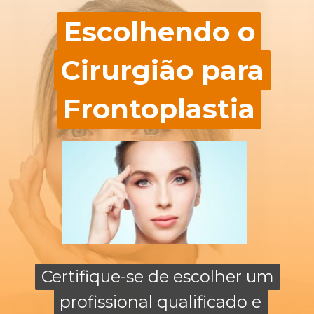
Escolhendo o
Escolhendo o
Cirurgião para
Cirurgião para
Frontoplastia
Frontoplastia
Certifique-se de escolher um
Certifique-se de escolher um
profissional qualificado e
profissional qualificado e