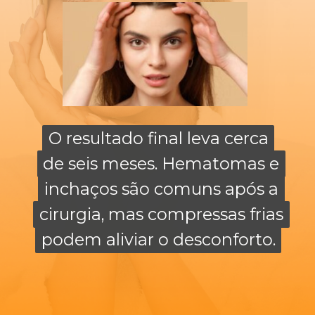
O resultado final leva cerca
O resultado final leva cerca
de seis meses. Hematomas e
de seis meses. Hematomas e
inchaços são comuns após a
inchaços são comuns após a
cirurgia, mas compressas frias
cirurgia, mas compressas frias
podem aliviar o desconforto.
podem aliviar o desconforto.