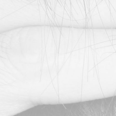
Por qu
mais
tran