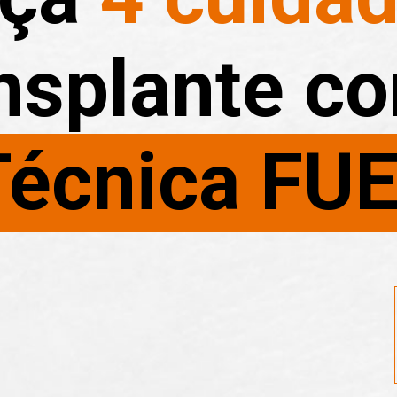
nsplante c
Técnica FU