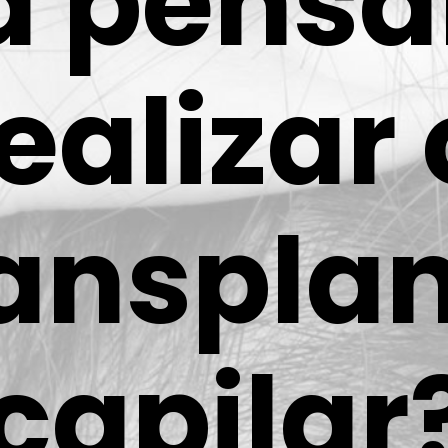
á pens
ealizar 
ranspla
capilar