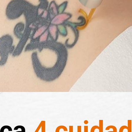
eça
4 cuida