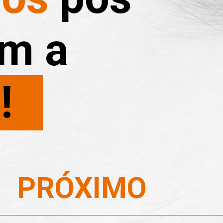
om a
E!
PRÓXIMO