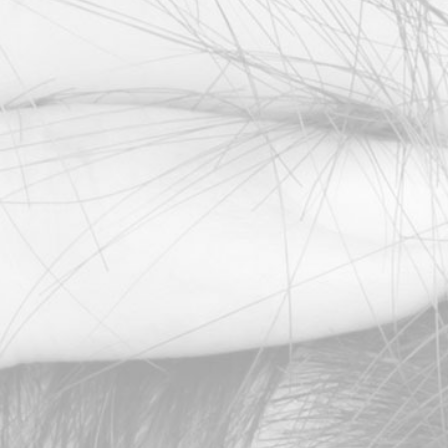
e a técnica
 indicada p
splante cap