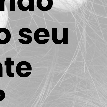
ando
o seu
nte
?