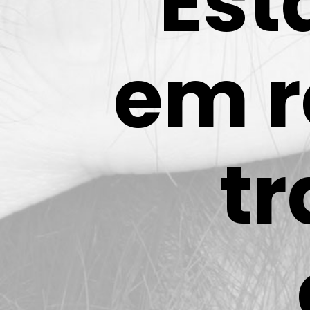
Est
em r
t