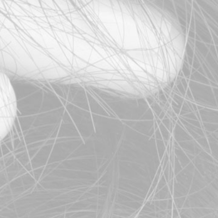
 FUE é a
ara o
ilar?