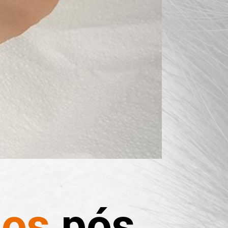
dos
pós