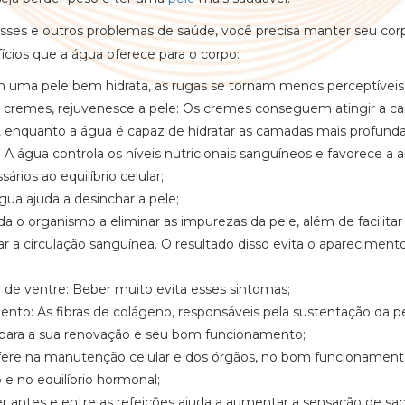
esses e outros problemas de saúde, você precisa manter seu co
fícios que a água oferece para o corpo:
Em uma pele bem hidrata, as rugas se tornam menos perceptíveis
ar cremes, rejuvenesce a pele: Os cremes conseguem atingir a 
, enquanto a água é capaz de hidratar as camadas mais profunda
: A água controla os níveis nutricionais sanguíneos e favorece a 
ários ao equilíbrio celular;
ua ajuda a desinchar a pele;
uda o organismo a eliminar as impurezas da pele, além de facilitar
 a circulação sanguínea. O resultado disso evita o apareciment
 de ventre: Beber muito evita esses sintomas;
nto: As fibras de colágeno, responsáveis pela sustentação da p
ara a sua renovação e seu bom funcionamento;
rfere na manutenção celular e dos órgãos, no bom funcionamen
e no equilíbrio hormonal;
r antes e entre as refeições ajuda a aumentar a sensação de sa