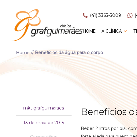
(41) 3363-3009
(
HOME
A CLÍNICA
T
Home
//
Benefícios da água para o corpo
mkt grafguimaraes
Benefícios d
13 de maio de 2015
Beber 2 litros por dia, c
forte aliada para quem de