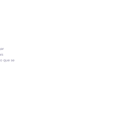
gar
is
no que se