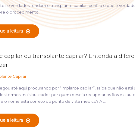
tos e verdades rondam o transplante capilar; confira o que é verdad
bre o procedimento!
ue a leitura
e capilar ou transplante capilar? Entenda a difer
zer
plante Capilar
gou até aqui procurando por “implante capilar”, saiba que não está 
dos termos mais buscados por quem deseja recuperar os fios e a aut
e o nome está correto do ponto de vista médico? A ...
ue a leitura