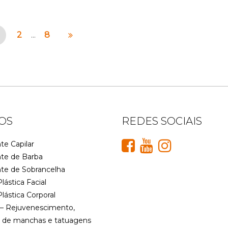
2
8
…
OS
REDES SOCIAIS
te Capilar
nte de Barba
nte de Sobrancelha
Plástica Facial
Plástica Corporal
– Rejuvenescimento,
 de manchas e tatuagens