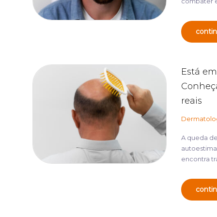
combater e
contin
Está em
Conheça
reais
Dermatolo
A queda de
autoestima
encontra tr
contin