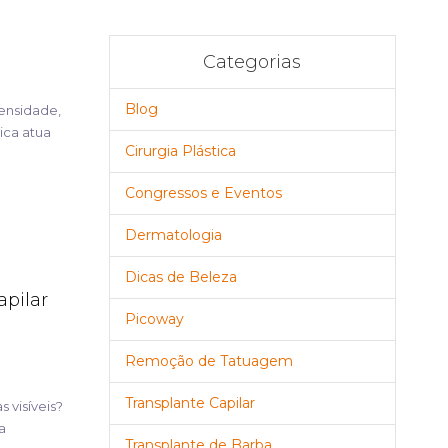
Categorias
Blog
ensidade,
ica atua
Cirurgia Plástica
Congressos e Eventos
Dermatologia
Dicas de Beleza
apilar
Picoway
Remoção de Tatuagem
Transplante Capilar
 visíveis?
a
Transplante de Barba