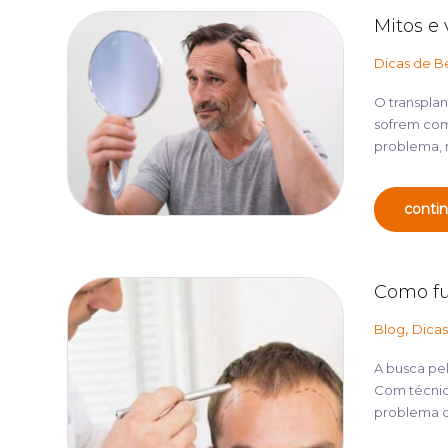
Mitos e 
Dicas de B
O transpla
sofrem com
problema, m
contin
Como fu
,
Blog
Dicas
A busca pe
Com técnic
problema da