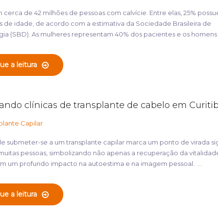
m cerca de 42 milhões de pessoas com calvície. Entre elas, 25% poss
os de idade, de acordo com a estimativa da Sociedade Brasileira de
ia (SBD). As mulheres representam 40% dos pacientes e os homens a
ue a leitura
ndo clínicas de transplante de cabelo em Curiti
plante Capilar
e submeter-se a um transplante capilar marca um ponto de virada sig
muitas pessoas, simbolizando não apenas a recuperação da vitalidade
 um profundo impacto na autoestima e na imagem pessoal. ...
ue a leitura