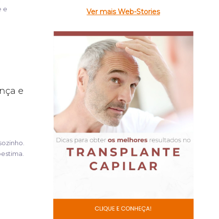
e e
Ver mais Web-Stories
ença e
sozinho.
oestima.