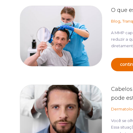
O que e
,
Blog
Trans
A MMP capi
reduzir a q
diretamente
contin
Cabelos
pode es
Dermatolo
Você se olh
Essa situa