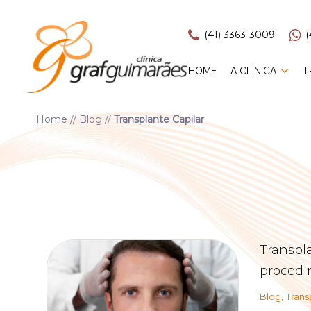
(41) 3363-3009
(
HOME
A CLÍNICA
T
Home
//
Blog
//
Transplante Capilar
Transpla
proced
,
Blog
Trans