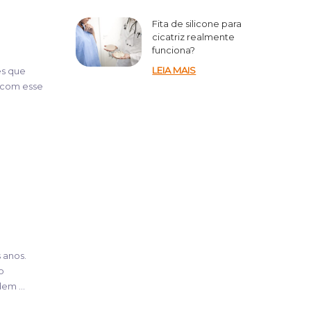
Fita de silicone para
cicatriz realmente
funciona?
LEIA MAIS
es que
 com esse
 anos.
o
em ...