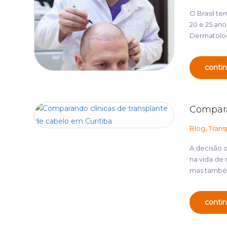
O Brasil te
20 e 25 an
Dermatolog
contin
Compara
,
Blog
Trans
A decisão d
na vida de 
mas também
contin