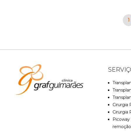
1
SERVIÇ
Transplan
Transpla
Transpla
Cirurgia 
Cirurgia 
Picoway 
remoção