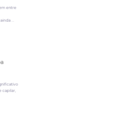
uem entre
inda ...
ba
nificativo
 capilar,