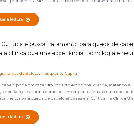
sses problemas, a MMP Capilar. Não conhece o tratamento? Então, ..
ue a leitura
 Curitiba e busca tratamento para queda de cabe
 a clínica que une experiência, tecnologia e resu
,
,
gia
Dicas de Beleza
Transplante Capilar
 cabelo pode provocar um impacto emocional grande, afetando a
, a confiança e a forma como nos enxergamos. Mas há uma boa notíc
atamentos para queda de cabelo eficazes em Curitiba, na Clínica Graf 
ue a leitura