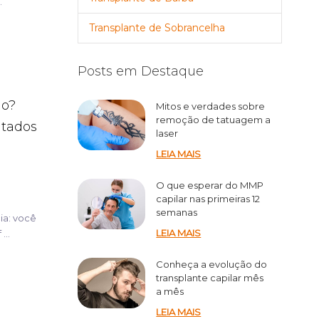
.
Transplante de Sobrancelha
Posts em Destaque
lo?
Mitos e verdades sobre
remoção de tatuagem a
ltados
laser
LEIA MAIS
O que esperar do MMP
capilar nas primeiras 12
semanas
ia: você
LEIA MAIS
...
Conheça a evolução do
transplante capilar mês
a mês
LEIA MAIS