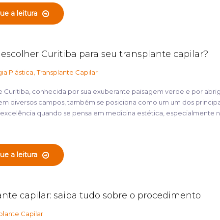
ue a leitura
escolher Curitiba para seu transplante capilar?
,
gia Plástica
Transplante Capilar
e Curitiba, conhecida por sua exuberante paisagem verde e por abri
em diversos campos, também se posiciona como um um dos principa
 excelência quando se pensa em medicina estética, especialmente 
ue a leitura
ante capilar: saiba tudo sobre o procedimento
plante Capilar