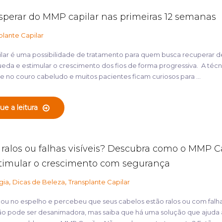
sperar do MMP capilar nas primeiras 12 semanas
plante Capilar
lar é uma possibilidade de tratamento para quem busca recuperar d
ueda e estimular o crescimento dos fios de forma progressiva. A técn
 no couro cabeludo e muitos pacientes ficam curiosos para ...
ue a leitura
 ralos ou falhas visíveis? Descubra como o MMP C
timular o crescimento com segurança
,
,
gia
Dicas de Beleza
Transplante Capilar
ou no espelho e percebeu que seus cabelos estão ralos ou com falhas
ção pode ser desanimadora, mas saiba que há uma solução que ajuda 