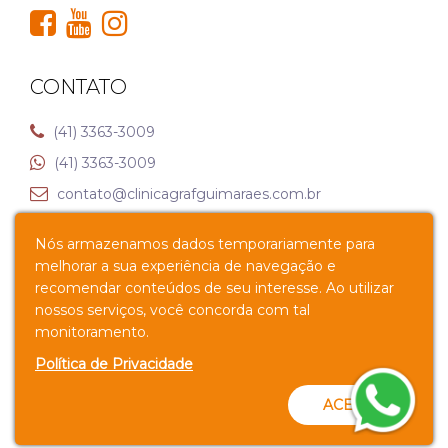
CONTATO
(41) 3363-3009
(41) 3363-3009
contato@clinicagrafguimaraes.com.br
Nós armazenamos dados temporariamente para
Av. Senador Souza Naves, 1025 – Alto da XV, Curitiba –
melhorar a sua experiência de navegação e
PR
recomendar conteúdos de seu interesse. Ao utilizar
nossos serviços, você concorda com tal
Política de Privacidade
monitoramento.
Política de Privacidade
ACEITO