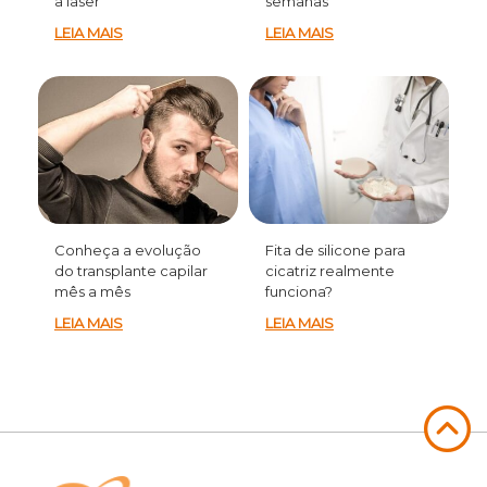
a laser
semanas
LEIA MAIS
LEIA MAIS
Conheça a evolução
Fita de silicone para
do transplante capilar
cicatriz realmente
mês a mês
funciona?
LEIA MAIS
LEIA MAIS