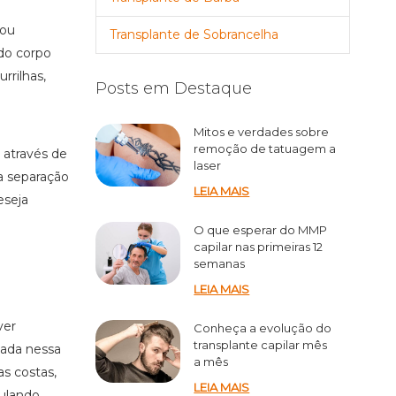
 ou
Transplante de Sobrancelha
do corpo
rrilhas,
Posts em Destaque
Mitos e verdades sobre
remoção de tatuagem a
a através de
laser
a separação
LEIA MAIS
eseja
O que esperar do MMP
capilar nas primeiras 12
semanas
LEIA MAIS
ver
Conheça a evolução do
transplante capilar mês
zada nessa
a mês
s costas,
LEIA MAIS
mulando