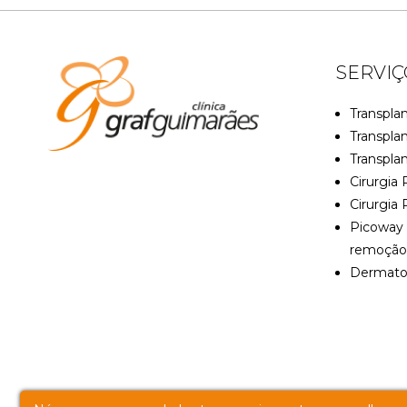
SERVIÇ
Transplan
Transpla
Transpla
Cirurgia 
Cirurgia 
Picoway 
remoção
Dermato