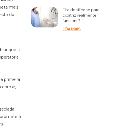
hueta mais
Fita de silicone para
resto do
cicatriz realmente
funciona?
LEIA MAIS
brar que a
operatória
 a primeira
a dormir,
scolada
mpromete a
rá