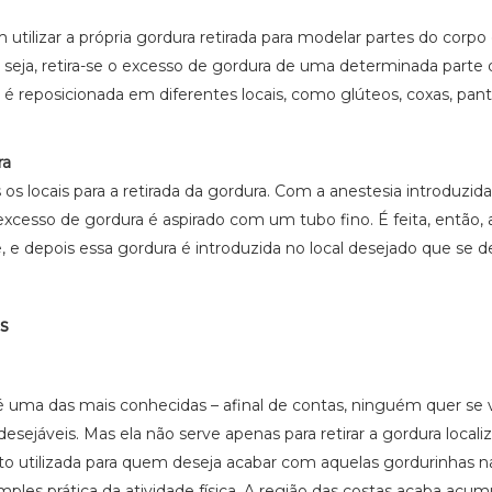
m utilizar a própria gordura retirada para modelar partes do corpo
seja, retira-se o excesso de gordura de uma determinada parte 
a é reposicionada em diferentes locais, como glúteos, coxas, pantu
ra
 os locais para a retirada da gordura. Com a anestesia introduzid
xcesso de gordura é aspirado com um tubo fino. É feita, então, 
 e depois essa gordura é introduzida no local desejado que se d
s
 é uma das mais conhecidas – afinal de contas, ninguém quer se 
sejáveis. Mas ela não serve apenas para retirar a gordura locali
o utilizada para quem deseja acabar com aquelas gordurinhas na
simples prática da atividade física. A região das costas acaba acu