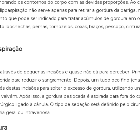
orando os contornos do corpo com as devidas proporções. Ao c
ipoaspiração não serve apenas para retirar a gordura da barriga,
 que pode ser indicado para tratar acúmulos de gordura em o
o, bochechas, pernas, tornozelos, coxas, braços, pescoço, cintura
spiração
a através de pequenas incisões e quase não dá para perceber. Pr
inserida para reduzir o sangramento. Depois, um tubo oco fino (c
vés destas incisões para soltar o excesso de gordura, utilizando u
aivém. Após isso, a gordura deslocada é aspirada para fora do c
úrgico ligado à cânula. O tipo de sedação será definido pelo ciru
ia geral ou intravenosa.
ura