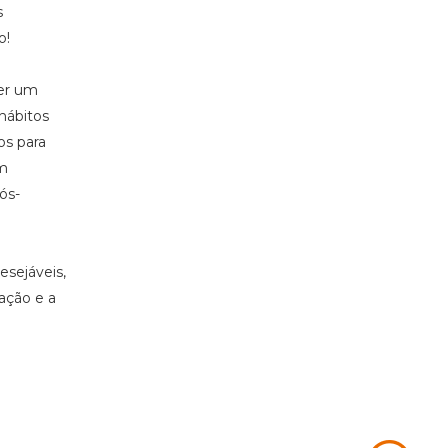
s
o!
ter um
 hábitos
os para
om
ós-
esejáveis,
ação e a