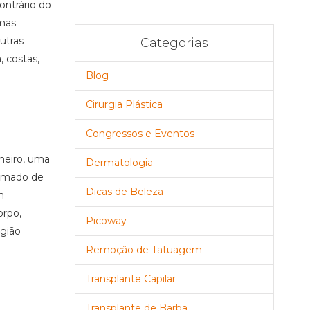
ontrário do
 mas
utras
Categorias
, costas,
Blog
Cirurgia Plástica
Congressos e Eventos
imeiro, uma
Dermatologia
hamado de
Dicas de Beleza
m
orpo,
Picoway
rgião
Remoção de Tatuagem
Transplante Capilar
Transplante de Barba