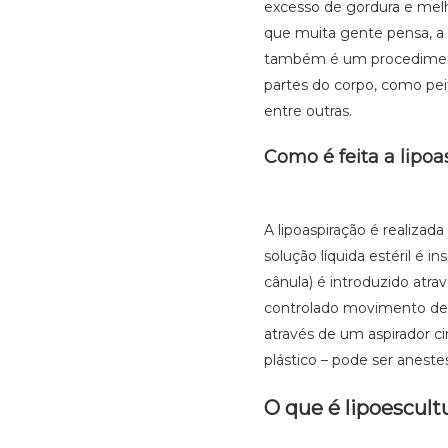
excesso de gordura e melh
que muita gente pensa, a l
também é um procedimento
partes do corpo, como peit
entre outras.
Como é feita a lipoa
A lipoaspiração é realizad
solução líquida estéril é 
cânula) é introduzido atra
controlado movimento de v
através de um aspirador cir
plástico – pode ser anestes
O que é lipoescult