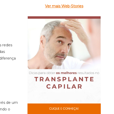
Ver mais Web-Stories
s redes
das
 diferença
avés de um
ando o