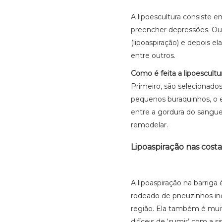
A lipoescultura consiste e
preencher depressões. Ou 
(lipoaspiração) e depois el
entre outros.
Como é feita a lipoescultu
Primeiro, são selecionados
pequenos buraquinhos, o e
entre a gordura do sangue,
remodelar.
Lipoaspiração nas costa
A lipoaspiração na barriga
rodeado de pneuzinhos inde
região. Ela também é muit
difíceis de ‘sumir’ com a 