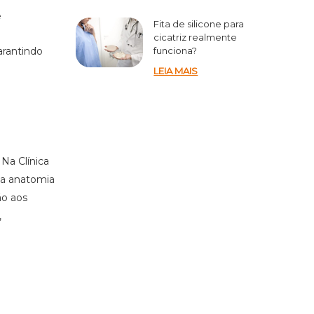
e
Fita de silicone para
cicatriz realmente
arantindo
funciona?
LEIA MAIS
 Na Clínica
 a anatomia
ão aos
,