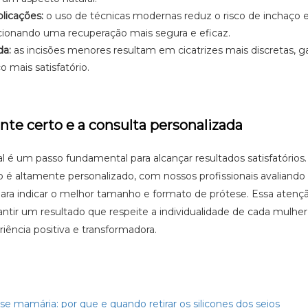
licações:
o uso de técnicas modernas reduz o risco de inchaço 
ionando uma recuperação mais segura e eficaz.
da:
as incisões menores resultam em cicatrizes mais discretas, g
 mais satisfatório.
nte certo e a consulta personalizada
l é um passo fundamental para alcançar resultados satisfatórios.
o é altamente personalizado, com nossos profissionais avaliando
para indicar o melhor tamanho e formato de prótese. Essa atenç
rantir um resultado que respeite a individualidade de cada mulher
ência positiva e transformadora.
e mamária: por que e quando retirar os silicones dos seios