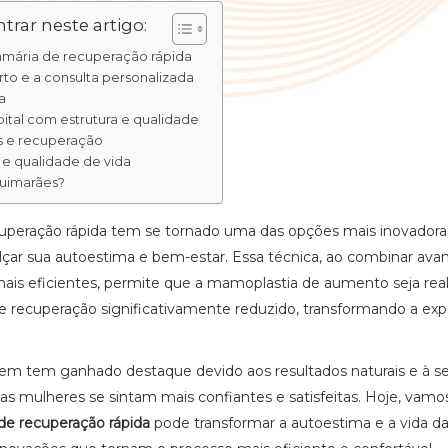
trar neste artigo:
mária de recuperação rápida
rto e a consulta personalizada
a
ital com estrutura e qualidade
s e recuperação
e qualidade de vida
Guimarães?
uperação rápida tem se tornado uma das opções mais inovadora
çar sua autoestima e bem-estar. Essa técnica, ao combinar ava
ais eficientes, permite que a mamoplastia de aumento seja rea
recuperação significativamente reduzido, transformando a exp
gem tem ganhado destaque devido aos resultados naturais e à s
as mulheres se sintam mais confiantes e satisfeitas. Hoje, vamos
e recuperação rápida
pode transformar a autoestima e a vida d