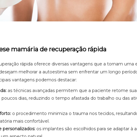
ese mamária de recuperação rápida
uperação rápida oferece diversas vantagens que a tornam uma 
desejam melhorar a autoestima sem enfrentar um longo períod
ncipais vantagens podemos destacar:
da:
as técnicas avançadas permitem que a paciente retome sua
m poucos dias, reduzindo o tempo afastada do trabalho ou das at
orto:
o procedimento minimiza o trauma nos tecidos, resultan
atória mais confortável.
e personalizados:
os implantes são escolhidos para se adaptar à 
 um aspecto natural.