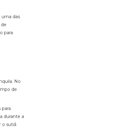
a uma das
 de
o para
nquila. No
tempo de
 para
 durante a
 o sutiã