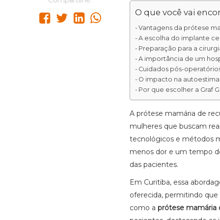
Compartilhe:
O que você vai encon
Vantagens da prótese ma
A escolha do implante ce
Preparação para a cirurgi
A importância de um hosp
Cuidados pós-operatório
O impacto na autoestima 
Por que escolher a Graf 
A prótese mamária de rec
mulheres que buscam real
tecnológicos e métodos m
menos dor e um tempo de 
das pacientes.
Em Curitiba, essa aborda
oferecida, permitindo que 
como a
prótese mamária d