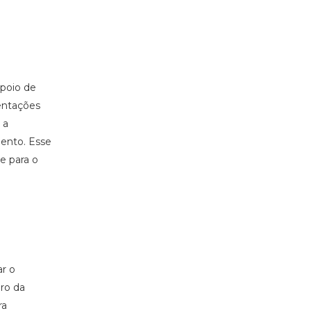
poio de
entações
 a
ento. Esse
e para o
ar o
ro da
ra