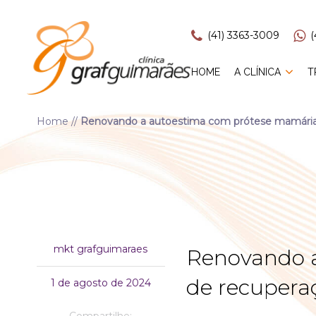
(41) 3363-3009
(
HOME
A CLÍNICA
T
Home
//
Renovando a autoestima com prótese mamária 
mkt grafguimaraes
Renovando 
de recupera
1 de agosto de 2024