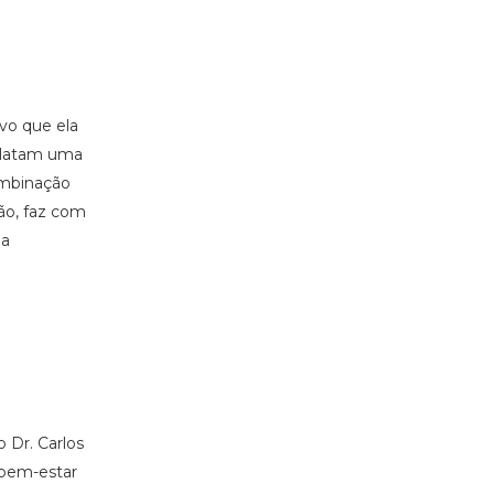
vo que ela
relatam uma
ombinação
ção, faz com
na
 Dr. Carlos
 bem-estar