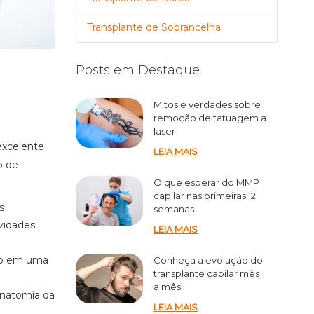
Transplante de Sobrancelha
Posts em Destaque
Mitos e verdades sobre
remoção de tatuagem a
laser
excelente
LEIA MAIS
o de
O que esperar do MMP
capilar nas primeiras 12
s
semanas
ividades
LEIA MAIS
do em uma
Conheça a evolução do
transplante capilar mês
a mês
anatomia da
LEIA MAIS