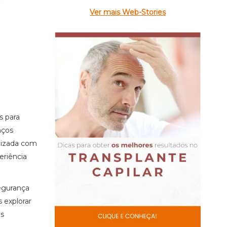
Ver mais Web-Stories
s para
nços
lizada com
eriência
egurança
 explorar
as