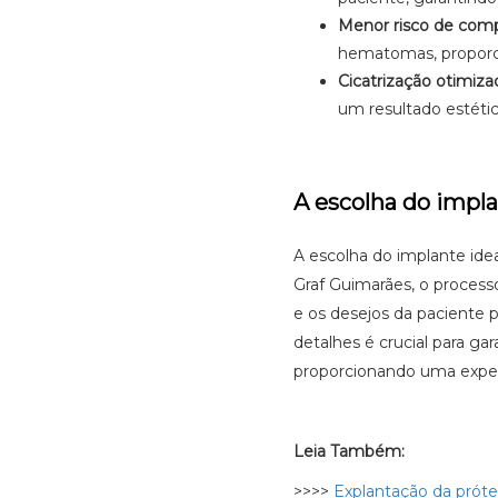
Menor risco de comp
hematomas, proporc
Cicatrização otimiza
um resultado estético
A escolha do impla
A escolha do implante idea
Graf Guimarães, o process
e os desejos da paciente 
detalhes é crucial para ga
proporcionando uma experi
Leia Também:
>>>>
Explantação da prótes