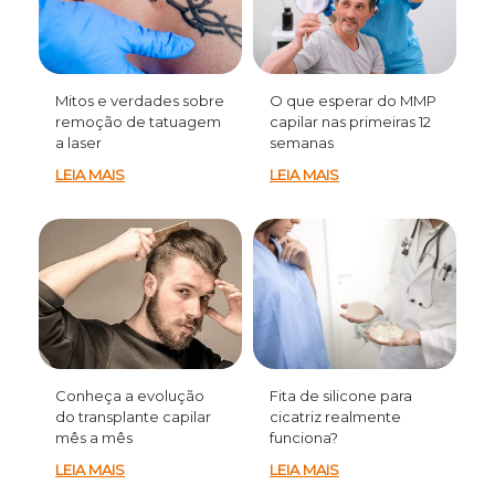
Mitos e verdades sobre
O que esperar do MMP
remoção de tatuagem
capilar nas primeiras 12
a laser
semanas
LEIA MAIS
LEIA MAIS
Conheça a evolução
Fita de silicone para
do transplante capilar
cicatriz realmente
mês a mês
funciona?
LEIA MAIS
LEIA MAIS