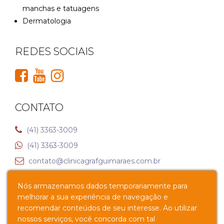
manchas e tatuagens
Dermatologia
REDES SOCIAIS
CONTATO
(41) 3363-3009
(41) 3363-3009
contato@clinicagrafguimaraes.com.br
Nós armazenamos dados temporariamente para
Av. Senador Souza Naves, 1025 – Alto da XV, Curitiba –
melhorar a sua experiência de navegação e
PR
recomendar conteúdos de seu interesse. Ao utilizar
nossos serviços, você concorda com tal