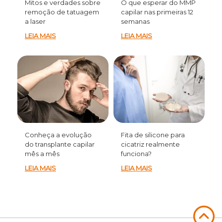
Mitos e verdades sobre
O que esperar do MMP
remoção de tatuagem
capilar nas primeiras 12
a laser
semanas
LEIA MAIS
LEIA MAIS
Conheça a evolução
Fita de silicone para
do transplante capilar
cicatriz realmente
mês a mês
funciona?
LEIA MAIS
LEIA MAIS