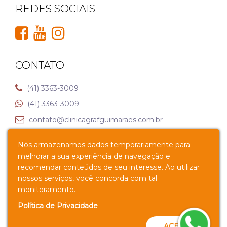
REDES SOCIAIS
CONTATO
(41) 3363-3009
(41) 3363-3009
contato@clinicagrafguimaraes.com.br
Nós armazenamos dados temporariamente para
Av. Senador Souza Naves, 1025 – Alto da XV, Curitiba –
melhorar a sua experiência de navegação e
PR
recomendar conteúdos de seu interesse. Ao utilizar
nossos serviços, você concorda com tal
Política de Privacidade
monitoramento.
Política de Privacidade
ACEITO