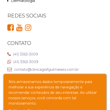
Dermatologia
REDES SOCIAIS
CONTATO
(41) 3363-3009
(41) 3363-3009
contato@clinicagrafguimaraes.com.br
Nós armazenamos dados temporariamente para
Av. Senador Souza Naves, 1025 – Alto da XV, Curitiba –
melhorar a sua experiência de navegação e
PR
recomendar conteúdos de seu interesse. Ao utilizar
nossos serviços, você concorda com tal
Política de Privacidade
monitoramento.