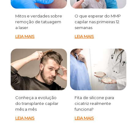
Mitos e verdades sobre
O que esperar do MMP
remoção de tatuagem
capilar nas primeiras 12
a laser
semanas
LEIA MAIS
LEIA MAIS
Conheça a evolução
Fita de silicone para
do transplante capilar
cicatriz realmente
mês a mês
funciona?
LEIA MAIS
LEIA MAIS